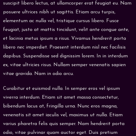
suscipit libero lectus, at ullamcorper erat feugiat eu. Nam
posuere ultrices nibh ut sagittis. Etiam arcu turpis,
elementum ac nulla vel, tristique cursus libero. Fusce
feugiat, justo at mattis tincidunt, velit ante congue ante,
et lacinia metus ipsum a risus. Vivamus hendrerit porta
libero nec imperdiet. Praesent interdum nisl nec facilisis
dapibus. Suspendisse sed dignissim lorem. In in interdum
ex, vitae ultricies risus. Nullam semper venenatis sapien
vitae gravida. Nam in odio arcu.
Curabitur et euismod nulla. In semper eros vel ipsum
viverra interdum. Etiam sit amet massa consectetur,
bibendum lacus at, fringilla urna. Nunc eros magna,
venenatis sit amet iaculis vel, maximus ut nulla. Etiam
varius pharetra felis quis semper. Nam hendrerit porta
odio, vitae pulvinar quam auctor eget. Duis pretium